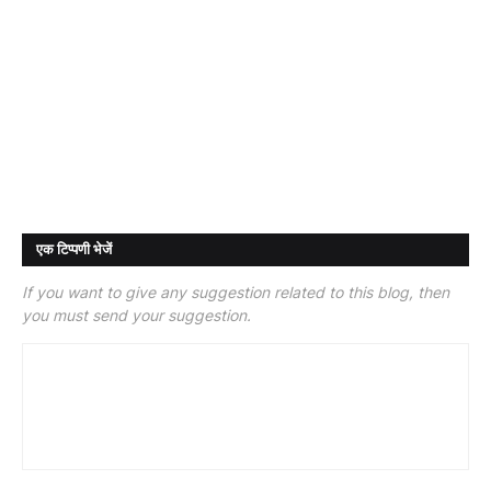
एक टिप्पणी भेजें
If you want to give any suggestion related to this blog, then
you must send your suggestion.