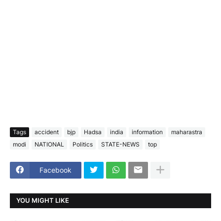
Tags
accident
bjp
Hadsa
india
information
maharastra
modi
NATIONAL
Politics
STATE-NEWS
top
Facebook
YOU MIGHT LIKE