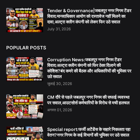
Tender & Governance|जबलपुर नगर निगम टेंडर
विवाद:मानवाधिकार आयोग को दस्तावेज नहीं मिलने का
दावा,अल्ट्रा क्लीन कंपनी को लेकर फिर उठे सवाल
July 31, 2026
POPULAR POSTS
Corruption News:जबलपुर नगर निगम टेंडर
विवाद:अल्ट्रा क्लीन कंपनी को फिर ठेका दिलाने की
कोशिश?बंद कमरे की बैठक और अधिकारियों की भूमिका पर
उठे सवाल
जुलाई 30, 2026
CM दौरे से पहले जबलपुर नगर निगम की सफाई व्यवस्था
पर सवाल,आउटसोर्स कर्मचारियों के विरोध से मची हलचल
अगस्त 01, 2026
Special report:फर्जी अटेंडेंस के सहारे निकलता रहा
वेतन?नगर निगम के कई विभागों की भूमिका पर उठे सवाल