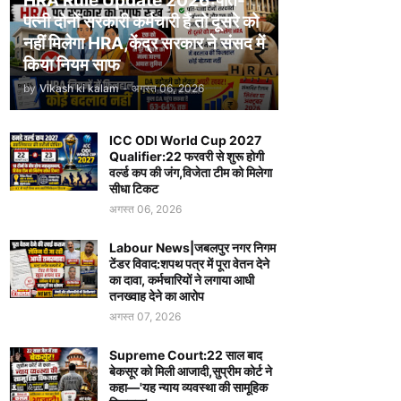
HRA Rule Update 2026:पति-
पत्नी दोनों सरकारी कर्मचारी हैं तो दूसरे को
नहीं मिलेगा HRA,केंद्र सरकार ने संसद में
किया नियम साफ
by
Vikash ki kalam
-
अगस्त 06, 2026
ICC ODI World Cup 2027
Qualifier:22 फरवरी से शुरू होगी
वर्ल्ड कप की जंग,विजेता टीम को मिलेगा
सीधा टिकट
अगस्त 06, 2026
Labour News|जबलपुर नगर निगम
टेंडर विवाद:शपथ पत्र में पूरा वेतन देने
का दावा, कर्मचारियों ने लगाया आधी
तनख्वाह देने का आरोप
अगस्त 07, 2026
Supreme Court:22 साल बाद
बेकसूर को मिली आजादी,सुप्रीम कोर्ट ने
कहा—'यह न्याय व्यवस्था की सामूहिक