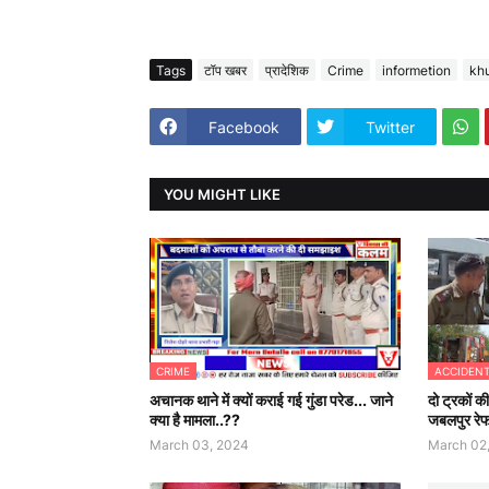
Tags
टॉप खबर
प्रादेशिक
Crime
informetion
kh
Facebook
Twitter
YOU MIGHT LIKE
CRIME
ACCIDEN
अचानक थाने में क्यों कराई गई गुंडा परेड... जाने
दो ट्रकों 
क्या है मामला..??
जबलपुर रे
March 03, 2024
March 02